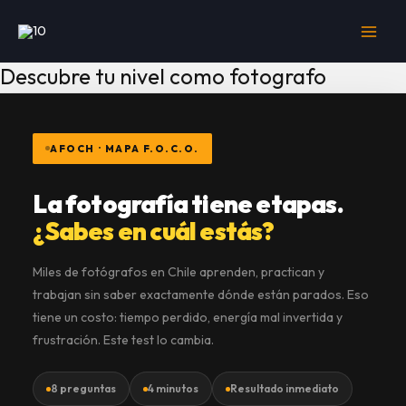
Ir
al
contenido
Descubre tu nivel como fotografo
AFOCH · MAPA F.O.C.O.
La fotografía tiene etapas.
¿Sabes en cuál estás?
Miles de fotógrafos en Chile aprenden, practican y
trabajan sin saber exactamente dónde están parados. Eso
tiene un costo: tiempo perdido, energía mal invertida y
frustración. Este test lo cambia.
8 preguntas
4 minutos
Resultado inmediato